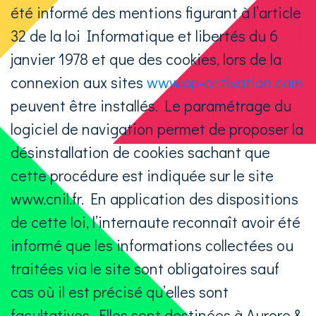
été informé des mentions figurant à l’article
32 de la loi Informatique et libertés du 6
janvier 1978 et que des cookies, lors de la
connexion aux sites
www.ap-activation.com
peuvent être installés. Le paramétrage du
logiciel de navigation permet de proposer la
désinstallation de cookies sachant que
cette procédure est indiquée sur le site
www.cnil.fr. En application des dispositions
de cette loi, l’internaute reconnaît avoir été
informé que les informations collectées ou
traitées via le site sont obligatoires sauf
cas où il est précisé qu’elles sont
facultatives. Elles sont destinées à Aurore &