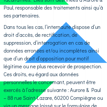
Paul, responsable des traitements ainsi qu’à
ses partenaires.
Dans tous les cas, l’internaute dispose d’un
droit d’accès, de rectification, de
suppression, d’interrogation en cas de
données erronées et/ou incomplètes ainsi
que d’un droit d’opposition pour motif
légitime ou ne plus recevoir de prospection.
Ces droits, eu égard aux données
personnelles le concernant, peuvent être
exercés à l’adresse suivante : Aurore & Paul
– 88 rue Saint-Lazare, 60200 Compiègne ou
via un message laissé sur le formulaire de